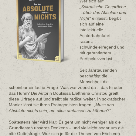
Wer sich auf
„Sokratische Gespräche
– über das Absolute und
Nicht“
einlässt, begibt
sich auf eine
intellektuelle
Achterbahnfahrt –
rasant,
schwindelerregend und
mit garantiertem
Perspektivverlust.
Seit Jahrtausenden
beschäftigt die
Menschheit die
scheinbar einfache Frage: Was war zuerst da – das Ei oder
das Huhn? Die Autorin Doukissa Eleftheria Christou greift
diese Urfrage auf und treibt sie radikal weiter. In sokratischer
Manier lässt sie ihren Protagonisten fragen:
„Muss das
Absolute nichts sein, um alles umfassen zu können?“
Spätestens hier wird klar: Es geht um nicht weniger als die
Grundfesten unseres Denkens – und vielleicht sogar um die
alte Gottesfrage. Wer sich je für die Thesen von Erich von