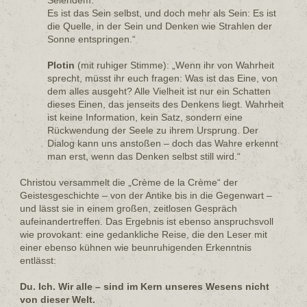
Es ist das Sein selbst, und doch mehr als Sein: Es ist
die Quelle, in der Sein und Denken wie Strahlen der
Sonne entspringen.“
Plotin
(mit ruhiger Stimme): „Wenn ihr von Wahrheit
sprecht, müsst ihr euch fragen: Was ist das Eine, von
dem alles ausgeht? Alle Vielheit ist nur ein Schatten
dieses Einen, das jenseits des Denkens liegt. Wahrheit
ist keine Information, kein Satz, sondern eine
Rückwendung der Seele zu ihrem Ursprung. Der
Dialog kann uns anstoßen – doch das Wahre erkennt
man erst, wenn das Denken selbst still wird.“
Christou versammelt die „Crème de la Crème“ der
Geistesgeschichte – von der Antike bis in die Gegenwart –
und lässt sie in einem großen, zeitlosen Gespräch
aufeinandertreffen. Das Ergebnis ist ebenso anspruchsvoll
wie provokant: eine gedankliche Reise, die den Leser mit
einer ebenso kühnen wie beunruhigenden Erkenntnis
entlässt:
Du. Ich. Wir alle – sind im Kern unseres Wesens nicht
von dieser Welt.