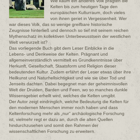
Wie kaum ein anderes Volk prägten die
Kelten bis zum heutigen Tage den
europäischen Kulturraum, doch vieles
von ihnen geriet in Vergessenheit. Wer
war dieses Volk, das so wenige greifbare historische
Zeugnisse hinterließ und dennoch so tief mit seinem reichen
Mythenschatz im kollektiven Unterbewusstsein der westlichen
Welt verwurzelt ist?
Das vorliegende Buch gibt dem Leser Einblicke in die
Lebens- und Denkweise der Kelten. Prägnant und
allgemeinverständlich vermittelt es Grundkenntnisse über
Herkunft, Gesellschaft, Staatsform und Religion dieser
bedeutenden Kultur. Zudem erfährt der Leser etwas über ihre
Heilkunst und Naturhellsichtigkeit und wie sie über Tod und
Jenseits dachten. Dabei begegnet man der geheimnisvollen
Welt der Druiden, Barden und Feen, wo so manches dunkle
Wissensgebiet erhellt wird, welches die Kelten umgibt.
Der Autor zeigt eindringlich, welche Bedeutung die Kelten für
den modernen Menschen immer noch haben und dass
Keltenforschung mehr als „nur“ archäologische Forschung
ist, vielmehr regt er dazu an, durch die alten Quellen
hindurchzusehen und somit den Rahmen der
wissenschaftlichen Forschung zu erweitern.