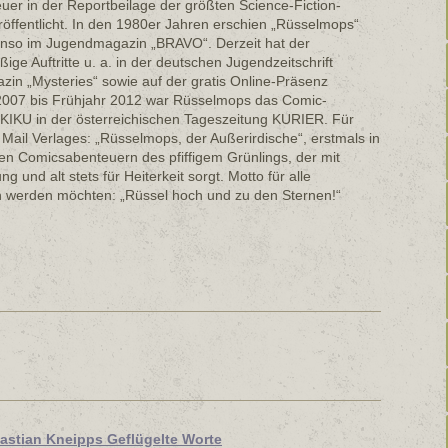
uer in der Reportbeilage der größten Science-Fiction-
ffentlicht. In den 1980er Jahren erschien „Rüsselmops“
benso im Jugendmagazin „BRAVO“. Derzeit hat der
ige Auftritte u. a. in der deutschen Jugendzeitschrift
zin „Mysteries“ sowie auf der gratis Online-Präsenz
2007 bis Frühjahr 2012 war Rüsselmops das Comic-
KIKU in der österreichischen Tageszeitung KURIER. Für
ail Verlages: „Rüsselmops, der Außerirdische“, erstmals in
en Comicsabenteuern des pfiffigem Grünlings, der mit
g und alt stets für Heiterkeit sorgt. Motto für alle
h werden möchten: „Rüssel hoch und zu den Sternen!“
astian Kneipps Geflügelte Worte