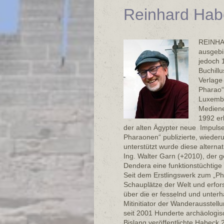
Reinhard Hab
REINHAR
ausgebi
jedoch 1
Buchillu
Verlage
Pharao“
Luxembu
Medien
1992 er
der alten Ägypter neue Impulse
Pharaonen“ publizierte, wiede
unterstützt wurde diese alterna
Ing. Walter Garn (+2010), der 
Dendera eine funktionstüchtige
Seit dem Erstlingswerk zum „Ph
Schauplätze der Welt und erfo
über die er fesselnd und unter
Mitinitiator der Wanderausstell
seit 2001 Hunderte archäologis
Bislang veröffentlichte Habeck