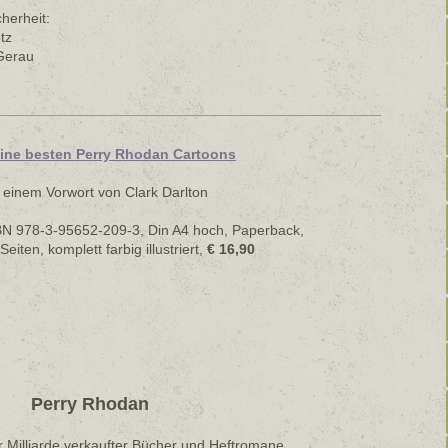
cherheit:
tz
Gerau
ine besten Perry Rhodan Cartoons
 einem Vorwort von Clark Darlton
BN 978-3-95652-209-3, Din A4 hoch, Paperback,
Seiten, komplett farbig illustriert,
€ 16,90
Perry Rhodan
er Milliarde verkaufter Bücher und Heftromane