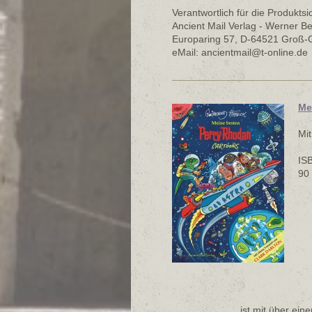
Verantwortlich für die Produktsi
Ancient Mail Verlag - Werner Be
Europaring 57, D-64521 Groß-
eMail: ancientmail@t-online.de
Me
Mit
IS
90 
ist mit über ein