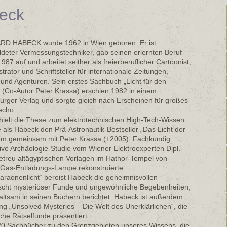
eck
D HABECK wurde 1962 in Wien geboren. Er ist
ldeter Vermessungstechniker, gab seinen erlernten Beruf
987 auf und arbeitet seither als freierberuflicher Cartoonist,
strator und Schriftsteller für internationale Zeitungen,
 und Agenturen. Sein erstes Sachbuch „Licht für den
 (Co-Autor Peter Krassa) erschien 1982 in einem
rger Verlag und sorgte gleich nach Erscheinen für großes
echo.
hielt die These zum elektrotechnischen High-Tech-Wissen
 als Habeck den Prä-Astronautik-Bestseller „Das Licht der
rum gemeinsam mit Peter Krassa (+2005). Fachkundig
tive Archäologie-Studie vom Wiener Elektroexperten Dipl.-
getreu altägyptischen Vorlagen im Hathor-Tempel von
 Gas-Entladungs-Lampe rekonstruierte.
araonenlicht“ bereist Habeck die geheimnisvollen
rscht mysteriöser Funde und ungewöhnliche Begebenheiten,
haltsam in seinen Büchern berichtet. Habeck ist außerdem
ung „Unsolved Mysteries – Die Welt des Unerklärlichen“, die
che Rätselfunde präsentiert.
 20 Sachbücher zu den Grenzgebieten unseres Wissens, die