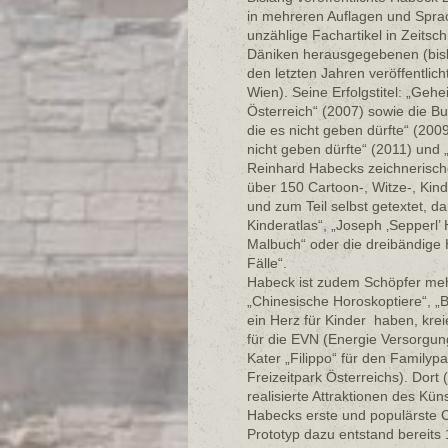
in mehreren Auflagen und Sprac
unzählige Fachartikel in Zeitsc
Däniken herausgegebenen (bisla
den letzten Jahren veröffentlic
Wien). Seine Erfolgstitel: „Geh
Österreich“ (2007) sowie die Buc
die es nicht geben dürfte“ (2009
nicht geben dürfte“ (2011) und 
Reinhard Habecks zeichnerisches
über 150 Cartoon-, Witze-, Kind
und zum Teil selbst getextet, 
Kinderatlas“, „Joseph ‚Sepperl
Malbuch“ oder die dreibändige 
Fälle“.
Habeck ist zudem Schöpfer mehr
„Chinesische Horoskoptiere“, „B
ein Herz für Kinder haben, kre
für die EVN (Energie Versorgun
Kater „Filippo“ für den Familyp
Freizeitpark Österreichs). Dort (
realisierte Attraktionen des Kün
Habecks erste und populärste C
Prototyp dazu entstand bereits