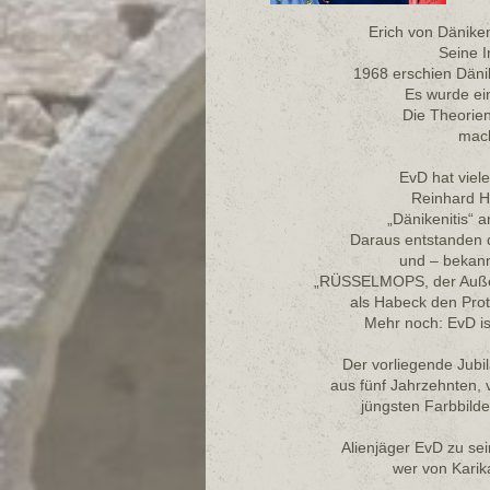
Erich von Däniken
Seine I
1968 erschien Däni
Es wurde ein
Die Theorie
mach
EvD hat viele
Reinhard H
„Dänikenitis“ 
Daraus entstanden 
und – bekann
„RÜSSELMOPS, der Außerir
als Habeck den Prot
Mehr noch: EvD is
Der vorliegende Jub
aus fünf Jahrzehnten,
jüngsten Farbbild
Alienjäger EvD zu sei
wer von Karik