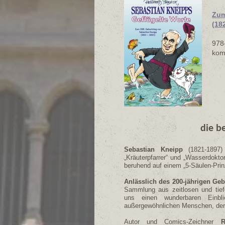
Zum
(18
978
komp
die b
Sebastian Kneipp
(1821-1897
„Kräuterpfarrer“ und „Wasserdokto
beruhend auf einem „5-Säulen-Pri
Anlässlich des 200-jährigen Ge
Sammlung aus zeitlosen und tief
uns einen wunderbaren Einb
außergewöhnlichen Menschen, der a
Autor und Comics-Zeichner
R