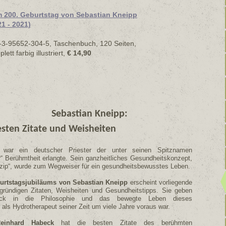
 200. Geburtstag von Sebastian Kneipp
21 - 2021)
-3-95652-304-5, Taschenbuch, 120 Seiten,
lett farbig illustriert,
€ 14,90
Sebastian Kneipp:
esten Zitate und Weisheiten
) war ein deutscher Priester der unter seinen Spitznamen
r“ Berühmtheit erlangte. Sein ganzheitliches Gesundheitskonzept,
nzip“, wurde zum Wegweiser für ein gesundheitsbewusstes Leben.
burtstagsjubiläums von Sebastian Kneipp
erscheint vorliegende
gründigen Zitaten, Weisheiten und Gesundheitstipps. Sie geben
lick in die Philosophie und das bewegte Leben dieses
ls Hydrotherapeut seiner Zeit um viele Jahre voraus war.
einhard Habeck
hat die besten Zitate des berühmten