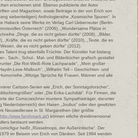
hen erschienen sind. Ebenso publizierte der Autor
hriften und Magazinen, sowie Beiträge in der von Erich von
ng siebenteiligen) Anthologiereihe „Kosmische Spuren“. In
hte Habeck seine Werke im Verlag Carl Ueberreuter (Berlin-
eimnisvolles Österreich“ (2006), „Wundersame Plätze in
hreihe „Dinge, die es nicht geben dürfte“ (2008), „Bilder,
), „Kräfte, die es nicht geben dürfte“ (2010), „Texte, die es
„Wesen, die es nicht geben dürfte“ (2012).
 Talent trug ebenfalls Früchte: Der Künstler hat bislang
er-, Sach-, Schul-, Mal- und Bilderbücher grafisch gestaltet
darunter „Die Rot-Weiß-Rote Lachparade“, „Mein großer
’ Haydn-Lese-Malbuch“, „Wilhelm Tell – Geschichten- und
Humorreihe „Witzige Sprüche für Frauen, Männer und alle
erer Cartoon-Serien wie „Erich, der Sonntagsforscher“,
ildschirmgrößen“ oder „Die Erika-Lachdiät“. Für Firmen, die
ierte der Comiczeichner muntere Sympathieträger, darunter
g Niederösterreich) den Hasen „Joulius“ oder den gewitzten
ark Neusiedlersee in St. Margarethen (der größte
http://www.familypark.at/
) können etliche dreidimensional
stlers bestaunt werden.
omicfigur heißt „Rüsselmops, der Außerirdische“. Der
 1979 im Beisein von Erich von Däniken. Seit 1984 werden