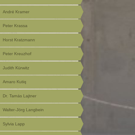
André Kramer
Peter Krassa
Horst Kratzmann
Peter Kreuzhof
Judith Kürwitz
Amaro Kutiq
Dr. Tamás Lajtner
Walter-Jörg Langbein
Sylvia Lapp