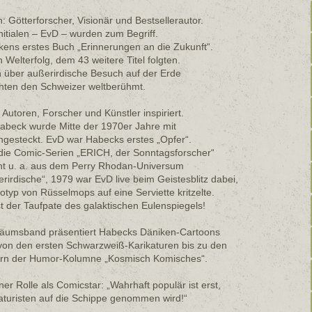
: Götterforscher, Visionär und Bestsellerautor.
nitialen – EvD – wurden zum Begriff.
kens erstes Buch „Erinnerungen an die Zukunft“.
 Welterfolg, dem 43 weitere Titel folgten.
n über außerirdische Besuch auf der Erde
ten den Schweizer weltberühmt.
 Autoren, Forscher und Künstler inspiriert.
abeck wurde Mitte der 1970er Jahre mit
angesteckt. EvD war Habecks erstes „Opfer“.
die Comic-Serien „ERICH, der Sonntagsforscher“
t u. a. aus dem Perry Rhodan-Universum
dische“, 1979 war EvD live beim Geistesblitz dabei,
otyp von Rüsselmops auf eine Serviette kritzelte.
t der Taufpate des galaktischen Eulenspiegels!
iläumsband präsentiert Habecks Däniken-Cartoons
 von den ersten Schwarzweiß-Karikaturen bis zu den
ern der Humor-Kolumne „Kosmisch Komisches“.
ner Rolle als Comicstar: „Wahrhaft populär ist erst,
aturisten auf die Schippe genommen wird!“