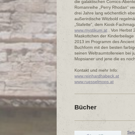
die galaktischen Comics-Abente
Romanreihe „Perry Rhodan“ verö
drei Jahre lang wöchentlich e
außerirdische Witzbold regelmäß
„Stafette“, dem Kiosk-Fachmaga
www.mystikum.at
. Von Herbst 
Maskottchen der Kinderbeilage 
2013 im Programm des Ancient M
Buchform mit den besten farbig
seinen Weltraumtollereien bei jun
Mopsianer und jene die es noc
Kontakt und mehr Info:
www.reinhardhabeck.at
www.ruesselmops.at
Bücher
Seb