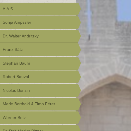
A.A.S.
Sonja Ampssler
Dr. Walter Andritzky
Franz Bätz
Stephan Baum
Robert Bauval
Nicolas Benzin
Marie Berthold & Timo Féret
Werner Betz