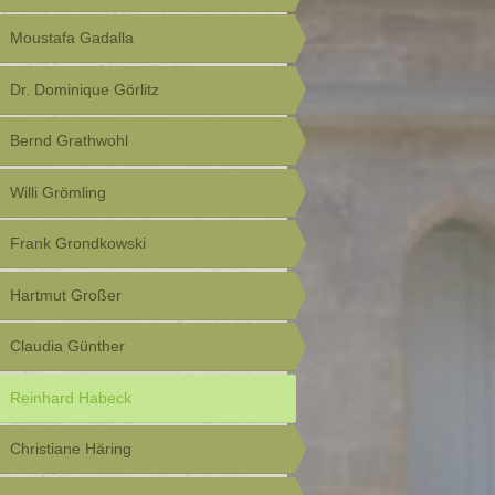
Moustafa Gadalla
Dr. Dominique Görlitz
Bernd Grathwohl
Willi Grömling
Frank Grondkowski
Hartmut Großer
Claudia Günther
Reinhard Habeck
Christiane Häring