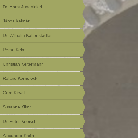
Dr. Horst Jungnickel
János Kalmár
Dr. Wilhelm Kaltenstadler
Remo Kelm
Christian Keltermann
Roland Kernstock
Gerd Kirvel
Susanne Klimt
Dr. Peter Kneissl
Alexander Knörr