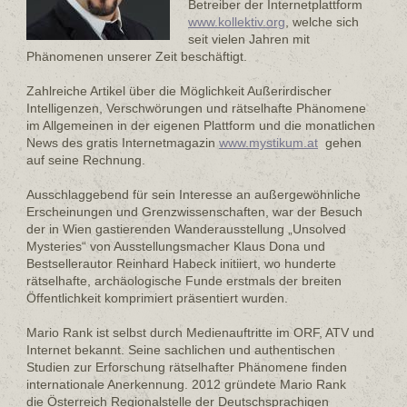
Betreiber der Internetplattform
www.kollektiv.org
, welche sich
seit vielen Jahren mit
Phänomenen unserer Zeit beschäftigt.
Zahlreiche Artikel über die Möglichkeit Außerirdischer
Intelligenzen, Verschwörungen und rätselhafte Phänomene
im Allgemeinen in der eigenen Plattform und die monatlichen
News des gratis Internetmagazin
www.mystikum.at
gehen
auf seine Rechnung.
Ausschlaggebend für sein Interesse an außergewöhnliche
Erscheinungen und Grenzwissenschaften, war der Besuch
der in Wien gastierenden Wanderausstellung „Unsolved
Mysteries“ von Ausstellungsmacher Klaus Dona und
Bestsellerautor Reinhard Habeck initiiert, wo hunderte
rätselhafte, archäologische Funde erstmals der breiten
Öffentlichkeit komprimiert präsentiert wurden.
Mario Rank ist selbst durch Medienauftritte im ORF, ATV und
Internet bekannt. Seine sachlichen und authentischen
Studien zur Erforschung rätselhafter Phänomene finden
internationale Anerkennung. 2012 gründete Mario Rank
die Österreich Regionalstelle der Deutschsprachigen