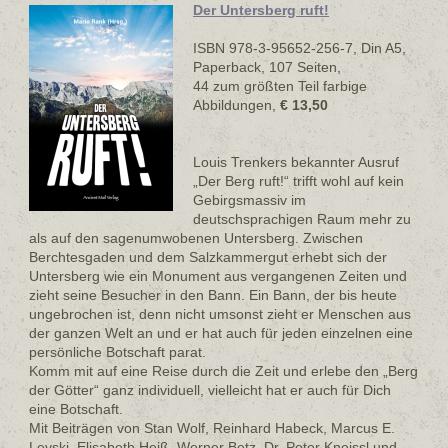
Der Untersberg ruft!
ISBN 978-3-95652-256-7, Din A5,
Paperback, 107 Seiten,
44 zum größten Teil farbige
Abbildungen,
€ 13,50
Louis Trenkers bekannter Ausruf
„Der Berg ruft!“ trifft wohl auf kein
Gebirgsmassiv im
deutschsprachigen Raum mehr zu
als auf den sagenumwobenen Untersberg. Zwischen
Berchtesgaden und dem Salzkammergut erhebt sich der
Untersberg wie ein Monument aus vergangenen Zeiten und
zieht seine Besucher in den Bann. Ein Bann, der bis heute
ungebrochen ist, denn nicht umsonst zieht er Menschen aus
der ganzen Welt an und er hat auch für jeden einzelnen eine
persönliche Botschaft parat.
Komm mit auf eine Reise durch die Zeit und erlebe den „Berg
der Götter“ ganz individuell, vielleicht hat er auch für Dich
eine Botschaft.
Mit Beiträgen von Stan Wolf, Reinhard Habeck, Marcus E.
Levski, Elisabeth Heiß, Werner Betz, Dr. Peter Kneissl und