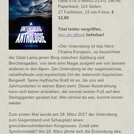
ISBN 978-3-95652-213-0, Din A5,
Paperback, 114 Seiten,
27 Farbfotos, 13 s/w-Fotos,
€
12,80
Titel leider vergriffen,
hier als eBook
lieferbar!
»Der Untersberg ist das Herz-
Chakra Europas«, so bezeichnet
der Dalai Lama jenen Berg zwischen Salzburg und
Berchtesgaden, von dem eine Magie ausgeht wie von keinem
anderen in den Alpen. Der Untersberg ist der sagenreichste,
rätselhafteste und mystischste Ort der österreich-bayrischen
Bergwelt. Seine mythische Kraft ist es, die uns seit
Jahrhunderten in seinen Bann zieht. Dieser Ausstrahlung
kann sich keiner entziehen, der einmal seinen Fuß auf den
Steingiganten gesetzt hat. Wer einmal da war, kommt immer
wieder.
Zum ersten Mal wurde am 18. März 2017 der Untersberg
zum Gegenstand und Schauplatz eines
grenzüberschreitenden Kongresses. Zufall oder
Synchronizität? Am 18. März jährte sich die Ermordung des