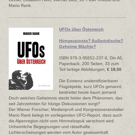
Mario Rank.
UFOs über Österreich
Hirngespinste? Außerirdische?
Geheime Mächte?
ISBN 978-3-95652-237-6, Din A5,
Paperback, 200 Seiten, 33 zum
Teil farbige Abbildungen,
€ 18,50
Die Existenz unidentifizierbarer
Flugobjekte, kurz UFOs genannt,
bestreitet heute kaum jemand.
Doch welches Geheimnis steckt hinter dem Phänomen, das
seit Jahrzehnten für hitzige Diskussionen sorgt?
Der Wiener Forscher, Medienprofi und Kongressveranstalter
Mario Rank belegt im vorliegenden UFO-Report, dass auch
die Alpenregion nicht vom Himmelsspuk verschont wird.
Unheimliche Begegnungen und rätselhafte
Lichterscheinungen werden vom Autor gewissenhaft