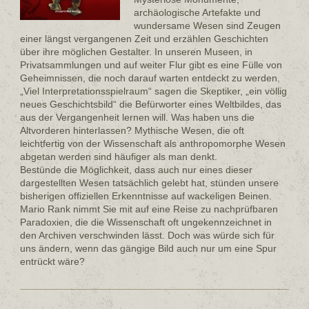
archäologische Artefakte und
wundersame Wesen sind Zeugen
einer längst vergangenen Zeit und erzählen Geschichten
über ihre möglichen Gestalter. In unseren Museen, in
Privatsammlungen und auf weiter Flur gibt es eine Fülle von
Geheimnissen, die noch darauf warten entdeckt zu werden.
„Viel Interpretationsspielraum“ sagen die Skeptiker, „ein völlig
neues Geschichtsbild“ die Befürworter eines Weltbildes, das
aus der Vergangenheit lernen will. Was haben uns die
Altvorderen hinterlassen? Mythische Wesen, die oft
leichtfertig von der Wissenschaft als anthropomorphe Wesen
abgetan werden sind häufiger als man denkt.
Bestünde die Möglichkeit, dass auch nur eines dieser
dargestellten Wesen tatsächlich gelebt hat, stünden unsere
bisherigen offiziellen Erkenntnisse auf wackeligen Beinen.
Mario Rank nimmt Sie mit auf eine Reise zu nachprüfbaren
Paradoxien, die die Wissenschaft oft ungekennzeichnet in
den Archiven verschwinden lässt. Doch was würde sich für
uns ändern, wenn das gängige Bild auch nur um eine Spur
entrückt wäre?