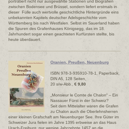
porträtiert nicht nur ausgewählte Stationen und Biografien
zwischen Bodensee und Brüssel, sondern liefert erstmals in
dieser Fülle auch wertvolle geschichtliche Hintergründe eins
unbekannten Kapitels deutscher Adelsgeschichte vom
Württemberg bis nach Westfalen. Selbst im Sauerland haben
die Spuren des Grafenhauses Königsegg, das im 18.
Jahrhundert sogar einen geachteten Kurfürsten stellte, bis
heute überdauert.
Oranien, Preußen, Neuenburg
ISBN 978-3-935910-78-1, Paperback,
DIN A5, 128 Seiten,
20 s/w-Abb.,
€ 9,80
„Monsieur le Comte de Chalon“ – Ein
Nassauer Fürst in der Schweiz?
Seit dem Mittelalter waren die Grafen
zu Chalon auch die Oberlehnsherren
einer kleinen Grafschaft am Neuenburger See. Ihre Güter im
Schweizer Jura fielen im Jahre 1395 erbweise an das Haus
Urach-Freiburg, nur wenige Jahrzehnte 1457 an die