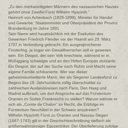
„Zu den merkwürdigsten Männern des nassauischen Hauses
gehört ohne Zweifel Fürst Wilhelm Hyacinth.“
Heinrich von Achenbach (1829-1899), Minister für Handel
und Gewerbe, Staatsminister und Oberpräsident der Provinz
Brandenburg im Jahre 1891
Sein Name wird hauptsächlich mit der Exekution des
Gewerken Friedrich Flender vor der Haardt am 29. März
1707 in Verbindung gebracht. Ein ausgesprochener
Finsterling, ja sogar ein Gewaltherrscher soll er gewesen
sein. Ein Despot, der sein Volk knechtete, während er in
Müßiggang schwelgte und an den Höfen Europas stolzierte.
Ein Despot, der auf der Suche nach Ruhm und Macht seine
eigene Familie schikanierte. Wer war dieser
geheimnisumwitterte Mann, der als Siegener Landesfürst zu
Beginn des 18. Jahrhunderts völlig überschuldet zu
zahlreichen Auslandsreisen nach Paris, Den Haag und
Madrid aufbrach, um dort Ansprüche auf das Fürstentum
Oranien im Süden Frankreichs zu stellen? Warum wähnte er
sich als „Comte de Chalon“ im Recht, die Erbfolge im
Fürstentum Neuchâtel in der Schweiz anzutreten?
Wilhelm Hyazinth Fürst zu Oranien und Nassau-Siegen
(1667-1743) gilt in der Geschichtsschreibung vielfach als
größenwahnsinniger Egozentriker. Der Überlieferung zufolge