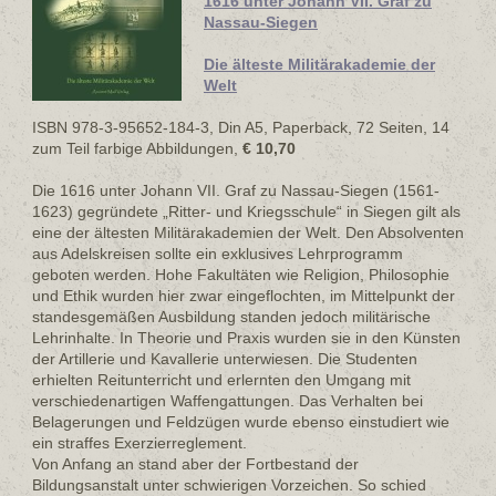
1616 unter Johann VII. Graf zu
Nassau-Siegen
Die älteste Militärakademie der
Welt
ISBN 978-3-95652-184-3, Din A5, Paperback, 72 Seiten, 14
zum Teil farbige Abbildungen,
€ 10,70
Die 1616 unter Johann VII. Graf zu Nassau-Siegen (1561-
1623) gegründete „Ritter- und Kriegsschule“ in Siegen gilt als
eine der ältesten Militärakademien der Welt. Den Absolventen
aus Adelskreisen sollte ein exklusives Lehrprogramm
geboten werden. Hohe Fakultäten wie Religion, Philosophie
und Ethik wurden hier zwar eingeflochten, im Mittelpunkt der
standesgemäßen Ausbildung standen jedoch militärische
Lehrinhalte. In Theorie und Praxis wurden sie in den Künsten
der Artillerie und Kavallerie unterwiesen. Die Studenten
erhielten Reitunterricht und erlernten den Umgang mit
verschiedenartigen Waffengattungen. Das Verhalten bei
Belagerungen und Feldzügen wurde ebenso einstudiert wie
ein straffes Exerzierreglement.
Von Anfang an stand aber der Fortbestand der
Bildungsanstalt unter schwierigen Vorzeichen. So schied