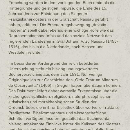
Forschung werden in dem vorliegenden Buch erstmals die
Hintergründe und geistigen Impulse, die Ende des 15.
Jahrhunderts zur Entstehung des Siegener
Franziskanerklosters in der Grafschaft Nassau geführt
haben, erläutert. Die Erneuerungsbewegung „devotio
moderna“ spielt dabei ebenso eine wichtige Rolle wie das
Repräsentationsbedürfnis und das soziale Netzwerk des
regierenden Landesherrn Graf Johann V. zu Nassau (1455-
1516), das bis in die Niederlande, nach Hessen und
Westfalen reichte.
Im besonderen Vordergrund der reich bebilderten
Untersuchung steht ein bislang unausgewertetes
Bücherverzeichnis aus dem Jahr 1591. Nur wenige
Originalquellen zur Geschichte des „Ordo Fratrum Minorum
de Observantia“ (1486) in Siegen haben überdauern können.
Das Dokument liefert daher wertvolle Erkenntnisse über die
kirchengeschichtlichen, religiösen, naturphilosophischen,
juristischen und moraltheologischen Studien der
Ordensbrüder, die in ihrer Bibliothek über wertvolle Traktate,
Predigttexte, Bibelkommentare und wissenschaftliche
Schriften verfügten. Insofern gestattet das Buchinventar
bislang unbekannte Einblicke hinter die Kulissen des Klosters
und des vitalen geistigen Lebens zwischen mittelalterlicher