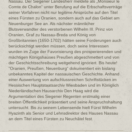
Nassau. Der Siegener Landesherr meldete als „Monsieur le
Comte de Chalon“ unter Berufung auf die Erbschaftsverträge
seiner Vorfahren nicht nur legitime Ansprüche auf den Titel
eines Fürsten zu Oranien, sondern auch auf das Gebiet am
Neuenburger See an. Als nächster männlicher
Blutsverwandter des verstorbenen Wilhelm III. Prinz von
Oranien, Graf zu Nassau-Breda und König von
Großbritannien (1650-1702) hätten seine Forderungen auch
berücksichtigt werden müssen, doch seine Interessen
wurden im Zuge der Favorisierung des prosperierenden und
mächtigen Königshauses Preußen abgeschmettert und von
der Geschichtsschreibung weitgehend ignoriert. Bis heute!
“Oranien, Preußen, Neuenburg“ dokumentiert ein bislang
unbekanntes Kapitel der nassauischen Geschichte. Anhand
einer Auswertung von aufschlussreichen Schriftstücken im
Hessischen Hauptstaatsarchiv Wiesbaden und im Königlich
Niederländischen Hausarchiv Den Haag wird die
Argumentation des Siegener Regenten erstmalig einer
breiten Öffentlichkeit präsentiert und seine Anspruchshaltung
untersucht. Bis zu seinem Lebensende hielt Fürst Wilhelm
Hyazinth als Senior und Lehnsdirektor des Hauses Nassau
an dem Titel eines Fürsten zu Neuchâtel fest.