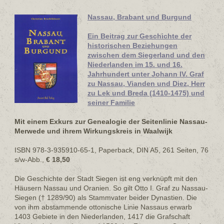
Nassau, Brabant und Burgund
Ein Beitrag zur Geschichte der
historischen Beziehungen
zwischen dem Siegerland und den
Niederlanden im 15. und 16.
Jahrhundert unter
Johann IV. Graf
zu Nassau, Vianden und Diez, Herr
zu Lek und Breda (1410-1475) und
seiner Familie
Mit einem Exkurs zur Genealogie der Seitenlinie Nassau-
Merwede und ihrem Wirkungskreis in Waalwijk
ISBN 978-3-935910-65-1, Paperback, DIN A5, 261 Seiten, 76
s/w-Abb.,
€ 18,50
Die Geschichte der Stadt Siegen ist eng verknüpft mit den
Häusern Nassau und Oranien. So gilt Otto I. Graf zu Nassau-
Siegen († 1289/90) als Stammvater beider Dynastien. Die
von ihm abstammende ottonische Linie Nassaus erwarb
1403 Gebiete in den Niederlanden, 1417 die Grafschaft