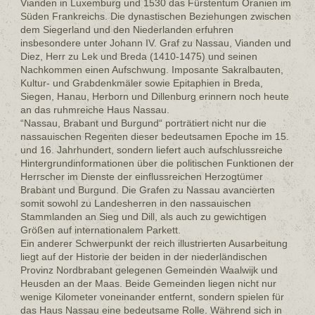
Vianden in Luxemburg und 1530 das Fürstentum Oranien im
Süden Frankreichs. Die dynastischen Beziehungen zwischen
dem Siegerland und den Niederlanden erfuhren
insbesondere unter Johann IV. Graf zu Nassau, Vianden und
Diez, Herr zu Lek und Breda (1410-1475) und seinen
Nachkommen einen Aufschwung. Imposante Sakralbauten,
Kultur- und Grabdenkmäler sowie Epitaphien in Breda,
Siegen, Hanau, Herborn und Dillenburg erinnern noch heute
an das ruhmreiche Haus Nassau.
“Nassau, Brabant und Burgund“ porträtiert nicht nur die
nassauischen Regenten dieser bedeutsamen Epoche im 15.
und 16. Jahrhundert, sondern liefert auch aufschlussreiche
Hintergrundinformationen über die politischen Funktionen der
Herrscher im Dienste der einflussreichen Herzogtümer
Brabant und Burgund. Die Grafen zu Nassau avancierten
somit sowohl zu Landesherren in den nassauischen
Stammlanden an Sieg und Dill, als auch zu gewichtigen
Größen auf internationalem Parkett.
Ein anderer Schwerpunkt der reich illustrierten Ausarbeitung
liegt auf der Historie der beiden in der niederländischen
Provinz Nordbrabant gelegenen Gemeinden Waalwijk und
Heusden an der Maas. Beide Gemeinden liegen nicht nur
wenige Kilometer voneinander entfernt, sondern spielen für
das Haus Nassau eine bedeutsame Rolle. Während sich in