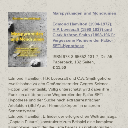
Marspyramiden und Mondruinen
Edmond Hamilton (1904-1977),
H.P. Lovecraft (1890-1937) und
Clark Ashton Smith (1893-1961):
Vergessene Pioniere der Paläo-
SETI-Hypothese
ISBN 978-3-95652-131-7, Din A5,
Paperback, 132 Seiten,
€ 11,50
Edmond Hamilton, H.P. Lovecraft und C.A. Smith gehören
zweifelsohne zu den Großmeistern der Genres Science-
Fiction und Fantastik. Völlig unterschätzt wird dabei ihre
Funktion als literarische Wegbereiter der Paläo-SETI-
Hypothese und der Suche nach extraterrestrischen
Artefakten (SETA) auf Himmelskörpern in unserem
Sonnensystem.
Edmond Hamilton, Erfinder der erfolgreichen Weltraumsaga
„Captain Future“, konstruierte zum Beispiel eine komplexe
Kosmologie, nach der die Erde bereits zu prähistorischen