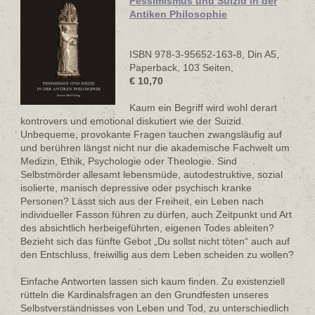
Pessimismus und Suizid in der
Antiken Philosophie
ISBN 978-3-95652-163-8, Din A5,
Paperback, 103 Seiten,
€ 10,70
Kaum ein Begriff wird wohl derart
kontrovers und emotional diskutiert wie der Suizid.
Unbequeme, provokante Fragen tauchen zwangsläufig auf
und berühren längst nicht nur die akademische Fachwelt um
Medizin, Ethik, Psychologie oder Theologie. Sind
Selbstmörder allesamt lebensmüde, autodestruktive, sozial
isolierte, manisch depressive oder psychisch kranke
Personen? Lässt sich aus der Freiheit, ein Leben nach
individueller Fasson führen zu dürfen, auch Zeitpunkt und Art
des absichtlich herbeigeführten, eigenen Todes ableiten?
Bezieht sich das fünfte Gebot „Du sollst nicht töten“ auch auf
den Entschluss, freiwillig aus dem Leben scheiden zu wollen?
Einfache Antworten lassen sich kaum finden. Zu existenziell
rütteln die Kardinalsfragen an den Grundfesten unseres
Selbstverständnisses von Leben und Tod, zu unterschiedlich