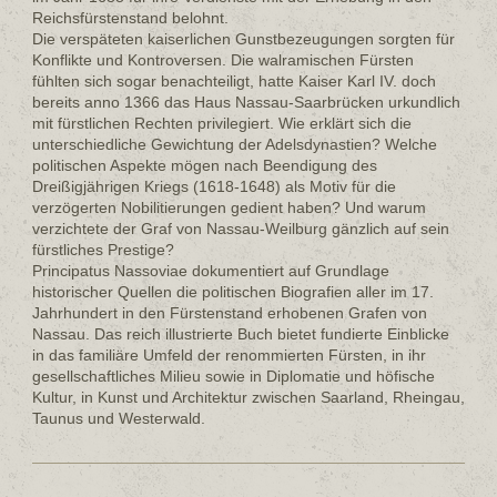
Reichsfürstenstand belohnt.
Die verspäteten kaiserlichen Gunstbezeugungen sorgten für
Konflikte und Kontroversen. Die walramischen Fürsten
fühlten sich sogar benachteiligt, hatte Kaiser Karl IV. doch
bereits anno 1366 das Haus Nassau-Saarbrücken urkundlich
mit fürstlichen Rechten privilegiert. Wie erklärt sich die
unterschiedliche Gewichtung der Adelsdynastien? Welche
politischen Aspekte mögen nach Beendigung des
Dreißigjährigen Kriegs (1618-1648) als Motiv für die
verzögerten Nobilitierungen gedient haben? Und warum
verzichtete der Graf von Nassau-Weilburg gänzlich auf sein
fürstliches Prestige?
Principatus Nassoviae dokumentiert auf Grundlage
historischer Quellen die politischen Biografien aller im 17.
Jahrhundert in den Fürstenstand erhobenen Grafen von
Nassau. Das reich illustrierte Buch bietet fundierte Einblicke
in das familiäre Umfeld der renommierten Fürsten, in ihr
gesellschaftliches Milieu sowie in Diplomatie und höfische
Kultur, in Kunst und Architektur zwischen Saarland, Rheingau,
Taunus und Westerwald.