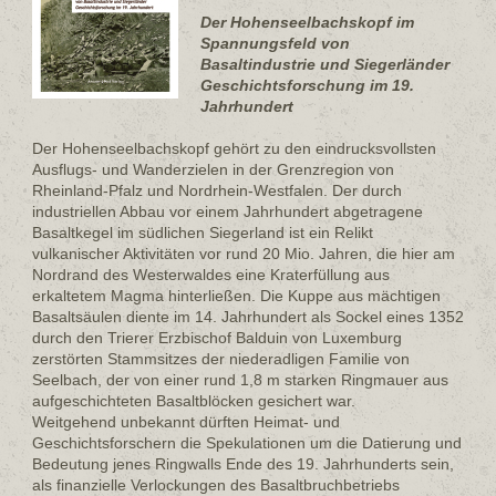
Der Hohenseelbachskopf im
Spannungsfeld von
Basaltindustrie und Siegerländer
Geschichtsforschung im 19.
Jahrhundert
Der Hohenseelbachskopf gehört zu den eindrucksvollsten
Ausflugs- und Wanderzielen in der Grenzregion von
Rheinland-Pfalz und Nordrhein-Westfalen. Der durch
industriellen Abbau vor einem Jahrhundert abgetragene
Basaltkegel im südlichen Siegerland ist ein Relikt
vulkanischer Aktivitäten vor rund 20 Mio. Jahren, die hier am
Nordrand des Westerwaldes eine Kraterfüllung aus
erkaltetem Magma hinterließen. Die Kuppe aus mächtigen
Basaltsäulen diente im 14. Jahrhundert als Sockel eines 1352
durch den Trierer Erzbischof Balduin von Luxemburg
zerstörten Stammsitzes der niederadligen Familie von
Seelbach, der von einer rund 1,8 m starken Ringmauer aus
aufgeschichteten Basaltblöcken gesichert war.
Weitgehend unbekannt dürften Heimat- und
Geschichtsforschern die Spekulationen um die Datierung und
Bedeutung jenes Ringwalls Ende des 19. Jahrhunderts sein,
als finanzielle Verlockungen des Basaltbruchbetriebs