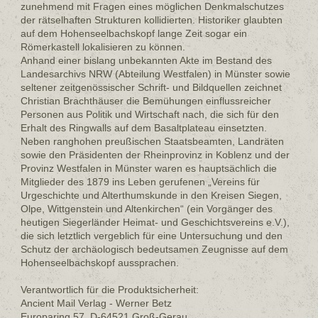
zunehmend mit Fragen eines möglichen Denkmalschutzes
der rätselhaften Strukturen kollidierten. Historiker glaubten
auf dem Hohenseelbachskopf lange Zeit sogar ein
Römerkastell lokalisieren zu können.
Anhand einer bislang unbekannten Akte im Bestand des
Landesarchivs NRW (Abteilung Westfalen) in Münster sowie
seltener zeitgenössischer Schrift- und Bildquellen zeichnet
Christian Brachthäuser die Bemühungen einflussreicher
Personen aus Politik und Wirtschaft nach, die sich für den
Erhalt des Ringwalls auf dem Basaltplateau einsetzten.
Neben ranghohen preußischen Staatsbeamten, Landräten
sowie den Präsidenten der Rheinprovinz in Koblenz und der
Provinz Westfalen in Münster waren es hauptsächlich die
Mitglieder des 1879 ins Leben gerufenen „Vereins für
Urgeschichte und Alterthumskunde in den Kreisen Siegen,
Olpe, Wittgenstein und Altenkirchen“ (ein Vorgänger des
heutigen Siegerländer Heimat- und Geschichtsvereins e.V.),
die sich letztlich vergeblich für eine Untersuchung und den
Schutz der archäologisch bedeutsamen Zeugnisse auf dem
Hohenseelbachskopf aussprachen.
Verantwortlich für die Produktsicherheit:
Ancient Mail Verlag - Werner Betz
Europaring 57, D-64521 Groß-Gerau