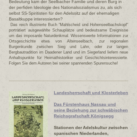
Bedeutung kam der Seelbacher Familie und deren Burg in
der perfiden Ideologie des Nationalsozialismus zu, als sich
selbst SS-Spiritisten für den Adelssitz auf der ehemaligen
Basaltkuppe interessierten?
Das reich illustrierte Buch “Mahlscheid und Hohenseelbachskopf“
porträtiert ausgewählte Schauplätze und bedeutsame Ereignisse
um das imposante Naturdenkmal. Wissenswerte Informationen zur
Ortsgeschichte etwa von Altenseelbach, zur regionalen
Burgenkunde zwischen Sieg und Lahn, oder zur langen
Bergbautradition im Daadener Land und im Siegerland liefern neue
Anhaltspunkte für Heimathistoriker und Geschichtsinteressierte.
Folgen Sie dem Autoren bei seiner spannenden Spurensuche!
Landesherrschaft und Klosterleben
Das Fürstenhaus Nassau und
seine Beziehung zur schwäbischen
Reichsgrafschaft Königsegg
Stationen der Adelskultur zwischen
spanischen Niederlanden,