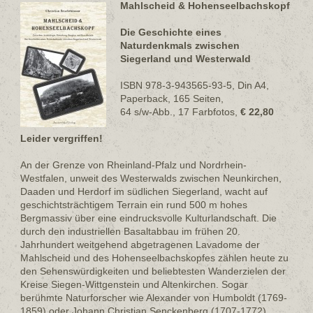
Mahlscheid & Hohenseelbachskopf
Die Geschichte eines
Naturdenkmals zwischen
Siegerland und Westerwald
ISBN 978-3-943565-93-5, Din A4,
Paperback, 165 Seiten,
64 s/w-Abb., 17 Farbfotos,
€ 22,80
Leider vergriffen!
An der Grenze von Rheinland-Pfalz und Nordrhein-
Westfalen, unweit des Westerwalds zwischen Neunkirchen,
Daaden und Herdorf im südlichen Siegerland, wacht auf
geschichtsträchtigem Terrain ein rund 500 m hohes
Bergmassiv über eine eindrucksvolle Kulturlandschaft. Die
durch den industriellen Basaltabbau im frühen 20.
Jahrhundert weitgehend abgetragenen Lavadome der
Mahlscheid und des Hohenseelbachskopfes zählen heute zu
den Sehenswürdigkeiten und beliebtesten Wanderzielen der
Kreise Siegen-Wittgenstein und Altenkirchen. Sogar
berühmte Naturforscher wie Alexander von Humboldt (1769-
1859) oder Johann Christian Senckenberg (1707-1772)