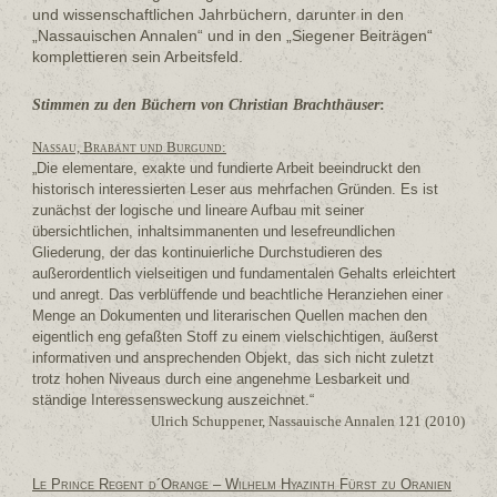
und wissenschaftlichen Jahrbüchern, darunter in den
„Nassauischen Annalen“ und in den „Siegener Beiträgen“
komplettieren sein Arbeitsfeld.
Stimmen zu den Büchern von Christian Brachthäuser
:
Nassau, Brabant und Burgund
:
„Die elementare, exakte und fundierte Arbeit beeindruckt den
historisch interessierten Leser aus mehrfachen Gründen. Es ist
zunächst der logische und lineare Aufbau mit seiner
übersichtlichen, inhaltsimmanenten und lesefreundlichen
Gliederung, der das kontinuierliche Durchstudieren des
außerordentlich vielseitigen und fundamentalen Gehalts erleichtert
und anregt. Das verblüffende und beachtliche Heranziehen einer
Menge an Dokumenten und literarischen Quellen machen den
eigentlich eng gefaßten Stoff zu einem vielschichtigen, äußerst
informativen und ansprechenden Objekt, das sich nicht zuletzt
trotz hohen Niveaus durch eine angenehme Lesbarkeit und
ständige Interessensweckung auszeichnet.“
Ulrich Schuppener, Nassauische Annalen 121 (2010)
Le Prince Regent d´Orange – Wilhelm Hyazinth Fürst zu Oranien