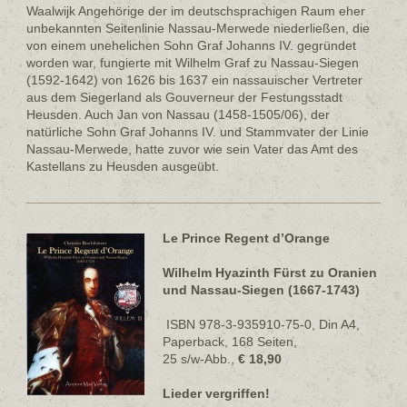
Waalwijk Angehörige der im deutschsprachigen Raum eher
unbekannten Seitenlinie Nassau-Merwede niederließen, die
von einem unehelichen Sohn Graf Johanns IV. gegründet
worden war, fungierte mit Wilhelm Graf zu Nassau-Siegen
(1592-1642) von 1626 bis 1637 ein nassauischer Vertreter
aus dem Siegerland als Gouverneur der Festungsstadt
Heusden. Auch Jan von Nassau (1458-1505/06), der
natürliche Sohn Graf Johanns IV. und Stammvater der Linie
Nassau-Merwede, hatte zuvor wie sein Vater das Amt des
Kastellans zu Heusden ausgeübt.
Le Prince Regent d’Orange
Wilhelm Hyazinth Fürst zu Oranien
und Nassau-Siegen (1667-1743)
ISBN 978-3-935910-75-0, Din A4,
Paperback, 168 Seiten,
25 s/w-Abb.,
€ 18,90
Lieder vergriffen!