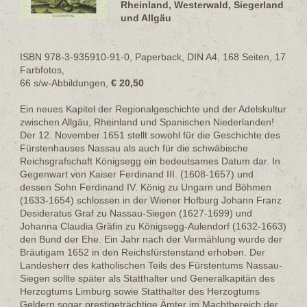
Rheinland, Westerwald, Siegerland
und Allgäu
ISBN 978-3-935910-91-0, Paperback, DIN A4, 168 Seiten, 17
Farbfotos,
66 s/w-Abbildungen,
€ 20,50
Ein neues Kapitel der Regionalgeschichte und der Adelskultur
zwischen Allgäu, Rheinland und Spanischen Niederlanden!
Der 12. November 1651 stellt sowohl für die Geschichte des
Fürstenhauses Nassau als auch für die schwäbische
Reichsgrafschaft Königsegg ein bedeutsames Datum dar. In
Gegenwart von Kaiser Ferdinand III. (1608-1657) und
dessen Sohn Ferdinand IV. König zu Ungarn und Böhmen
(1633-1654) schlossen in der Wiener Hofburg Johann Franz
Desideratus Graf zu Nassau-Siegen (1627-1699) und
Johanna Claudia Gräfin zu Königsegg-Aulendorf (1632-1663)
den Bund der Ehe. Ein Jahr nach der Vermählung wurde der
Bräutigam 1652 in den Reichsfürstenstand erhoben. Der
Landesherr des katholischen Teils des Fürstentums Nassau-
Siegen sollte später als Statthalter und Generalkapitän des
Herzogtums Limburg sowie Statthalter des Herzogtums
Geldern sogar prestigeträchtige Ämter im Machtbereich der